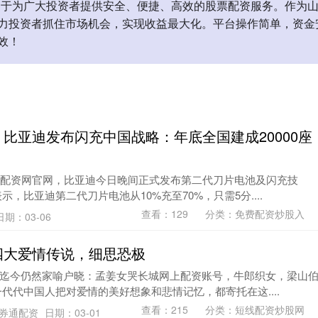
力于为广大投资者提供安全、便捷、高效的股票配资服务。作为
力投资者抓住市场机会，实现收益最大化。平台操作简单，资金
效！
 比亚迪发布闪充中国战略：年底全国建成20000座
票配资网官网，比亚迪今日晚间正式发布第二代刀片电池及闪充技
，比亚迪第二代刀片电池从10%充至70%，只需5分....
查看：
129
分类：
免费配资炒股入
日期：03-06
四大爱情传说，细思恐极
迄今仍然家喻户晓：孟姜女哭长城网上配资账号，牛郎织女，梁山
代代中国人把对爱情的美好想象和悲情记忆，都寄托在这....
查看：
215
分类：
短线配资炒股网
券通配资
日期：03-01