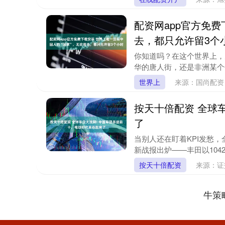
配资网app官方免费
去，都只允许留3个
你知道吗？在这个世界上，
华的唐人街，还是非洲某个
世界上
来源：国尚配
按天十倍配资 全球
了
当别人还在盯着KPI发愁，
新战报出炉——丰田以1042
按天十倍配资
来源：证
牛策