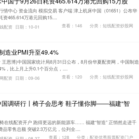
中国于9月26日耗资465.614万港元回购15万股
行情中心 资金流向 模拟交易 客户端 津上机床中国（01651）公布华
465.614万港元回购15....
查看：
146
分类：
短线配资炒股网
友钱配资
日期：10-01
造业PMI升至49.4%
记者 王恩博)中国国家统计局8月31日公布，8月份华夏配资网，中国制造
4%，比上月上升0.1个百分点，....
查看：
120
分类：
短线配资炒股网
途网配资
日期：09-06
中国调研行丨椅子会思考 鞋子懂你脚——福建“智
椅在线配资开户 跑得更远的新能源车…… 福建“智造” 正悄然走进千
费品零售总额 突破2.3万亿元，位列全....
查看：
128
分类：
配资优秀股票配资门户
旭盛配资
日期：08-27