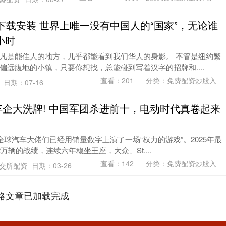
下载安装 世界上唯一没有中国人的“国家”，无论谁
小时
凡是能住人的地方，几乎都能看到我们华人的身影。 不管是纽约繁
偏远腹地的小镇，只要你想找，总能碰到写着汉字的招牌和....
查看：
201
分类：
免费配资炒股入
资
日期：07-16
车企大洗牌! 中国军团杀进前十，电动时代真卷起来
全球汽车大佬们已经用销量数字上演了一场“权力的游戏”。2025年最
万辆的战绩，连续六年稳坐王座，大众、St....
查看：
142
分类：
免费配资炒股入
交所配资
日期：03-26
略文章已加载完成