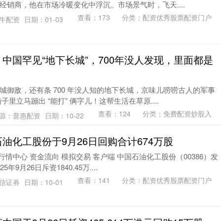
销商，他在市场冷暖变化中浮沉。市场景气时，飞天....
查看：
173
分类：
配资优秀股票配资门户
米牛配资
日期：01-03
中国罕见“地下长城”，700年没人发现，里面都是
城御敌，还有条 700 年没人知的地下长城，京味儿唠唠古人的军事
里立马蹦出 “能打” 俩字儿！这帮生活在草原....
查看：
124
分类：
免费配资炒股入
源：普惠配资
日期：10-22
油化工股份于9月26日回购合计674万股
行情中心 资金流向 模拟交易 客户端 中国石油化工股份（00386）发
9月26日斥资1840.45万....
查看：
141
分类：
配资优秀股票配资门户
永信证券
日期：10-01