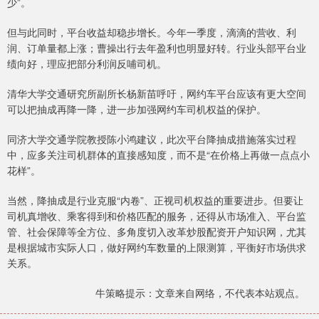
少”。
但与此同时，平台收益却稳步增长。今年一季度，滴滴的营收、利
润、订单量都上涨；曹操出行去年盈利也明显好转。行业头部平台业
绩向好，理应把部分利润反哺司机。
清华大学交通研究所副所长杨新苗呼吁，网约车平台应该有更大空间
可以把抽成再降一降，进一步加强网约车司机权益的保护。
同济大学交通学院教授陈小鸿建议，此次平台降抽成措施落实过程
中，应多关注司机群体的直接感知度，而不是“在价格上再做一点点小
花样”。
当然，降抽成是行业克服“内卷”、正视司机权益的重要进步。但要让
司机真增收、乘客得到和价格匹配的服务，还得从市场准入、平台监
管、社会保障等全方位、多角度切入改革炒股配资开户知识网，尤其
是根据城市实际人口，做好网约车数量的上限测算，平衡好市场供求
关系。
牛策略提示：文章来自网络，不代表本站观点。