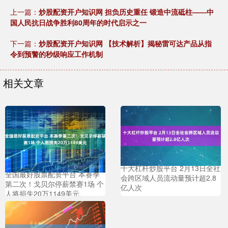
上一篇：
炒股配资开户知识网 担负历史重任 锻造中流砥柱——中
国人民抗日战争胜利80周年的时代启示之一
下一篇：
炒股配资开户知识网 【技术解析】揭秘雷可达产品从指
令到预警的秒级响应工作机制
相关文章
十大杠杆炒股平台 2月13日全社
全国最好股票配资平台 本赛季
会跨区域人员流动量预计超2.8
第二次！戈贝尔停薪禁赛1场 个
亿人次
人将损失20万1149美元