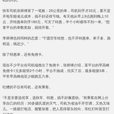
快车司机张师傅算了一笔账：25公里的单，司机到手才33元，要不是
开电车能省点成本，搞不好还得亏钱。有天他从早上9点跑到晚上10
点，开特惠单到手180元，可关了特惠，半个小时都等不到一单。“想
拿平台的单数奖励，就得开着。”
李师傅也持同样的态度：“宁愿空车转悠，也不开特惠单。单子多、路
程远，钱还少。”
除了特惠单，还有免佣卡。
现在不少平台在司机端推出了免佣卡，张师傅介绍，某平台的早高峰
免佣卡1元多能管2个小时，平台不抽成，但买了后，最多能接3单，
平常早高峰他至少能跑五六单。
吐槽的不仅有司机，还有乘客。
“不是非要选优享，选快车、特惠，搞不好像渡劫。”有乘客在网上分
享自己的经历：30多摄氏度的天气，司机为省油不开空调，又热又味
儿。一路接打电话、频繁加塞，把人晃得晕头转向，等红灯时甚至打