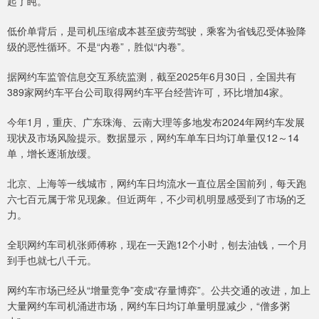
起了盹。
低价单背后，是司机压缩成本甚至疲劳驾驶，乘客为省钱忍受体验降
级的恶性循环。不是“内卷”，胜似“内卷”。
据网约车监管信息交互系统监测，截至2025年6月30日，全国共有
389家网约车平台公司取得网约车平台经营许可，环比增加4家。
今年1月，重庆、广东珠海、云南大理等多地发布2024年网约车发展
现状及市场风险提示。数据显示，网约车单车日均订单量仅12～14
单，增长逐渐放缓。
北京、上海等一线城市，网约车日均流水一直位居全国前列，每天跑
六七百元属于常见现象。但近两年，不少司机明显感受到了市场的乏
力。
全职网约车司机张师傅称，现在一天跑12个小时，刨去油钱，一个月
到手也就七八千元。
网约车市场已经从“增量竞争”变成“存量博弈”。公共交通的改进，加上
大量网约车司机涌进市场，网约车日均订单量明显减少，“僧多粥